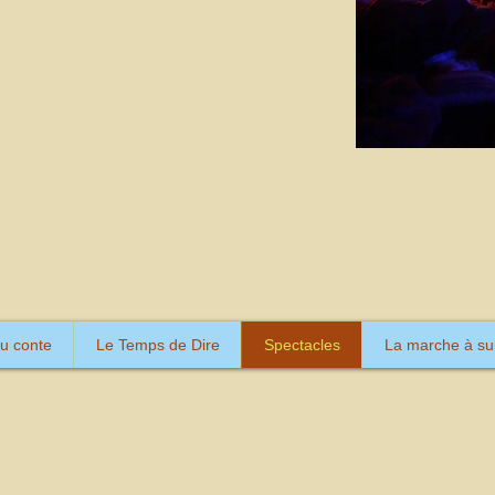
du conte
Le Temps de Dire
Spectacles
La marche à su
Récits d'Ici 