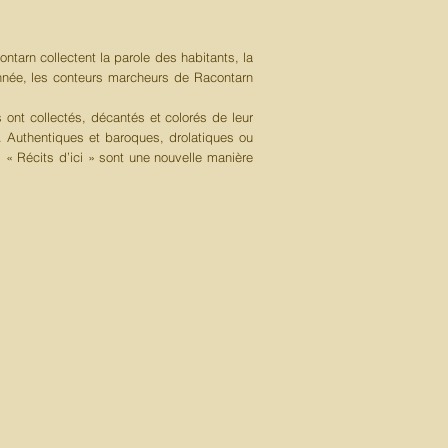
ntarn collectent la parole des habitants, la
’année, les conteurs marcheurs de Racontarn
s ont collectés, décantés et colorés de leur
s… Authentiques et baroques, drolatiques ou
s « Récits d’ici » sont une nouvelle manière
aux vaches