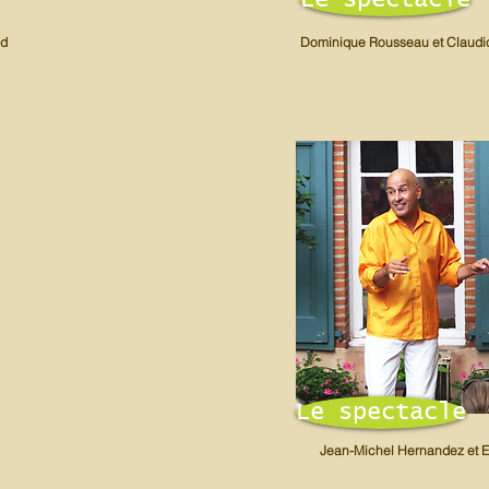
Le spectacle
nd
Dominique Rousseau et Claudi
La comète à graine de s
ie
Le spectacle
Jean-Michel Hernandez et 