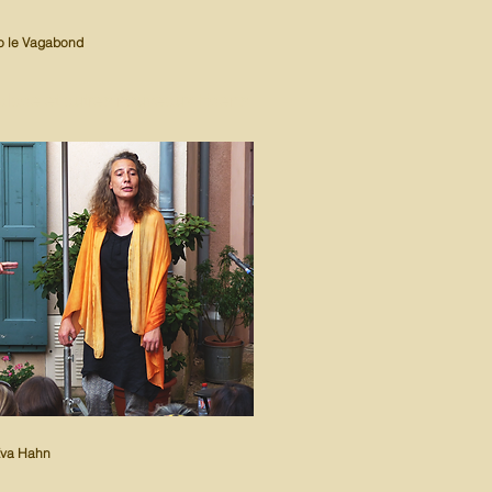
o le Vagabond
alade et autres nouveaux Edens
Eva Hahn